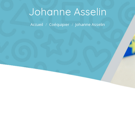
Johanne Asselin
Vous êtes ici :
Accueil
Coéquipier
Johanne Asselin