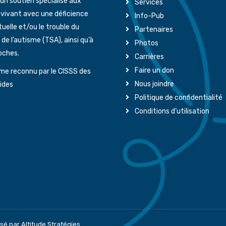
’un soutien spécialisé aux
Services
 vivant avec une déficience
Info-Pub
tuelle et/ou le trouble du
Partenaires
de l’autisme (TSA), ainsi qu’à
Photos
oches.
Carrières
Faire un don
me reconnu par le CISSS des
Nous joindre
ides
Politique de confidentialité
Conditions d’utilisation
sé par Altitude Stratégies