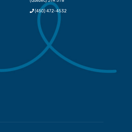
(Québec) J7R 5T8
(450) 472-4532