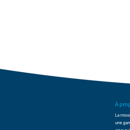
À prop
La missi
une ga