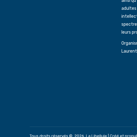
ainsi qu
adultes
intellec
spectre 
leurs pr
Organis
Laurent
Tous droits réservés ©. 2026. La Libellule |
Créé et propul